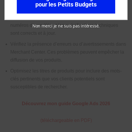
descriptions, images, prix et attributs de produits doivent
pour les Petits Budgets
être précis et optimisés pour la recherche. Un détaillant
de produits électroniques doit s’assurer que les
numéros de modèle et les spécifications techniques
Non merci je ne suis pas intéressé.
sont corrects et à jour.
Vérifiez la présence d’erreurs ou d’avertissements dans
Merchant Center. Ces problèmes peuvent empêcher la
diffusion de vos produits.
Optimisez les titres de produits pour inclure des mots-
clés pertinents que vos clients potentiels sont
susceptibles de rechercher.
Découvrez mon guide Google Ads 2026
(téléchargeable en PDF)