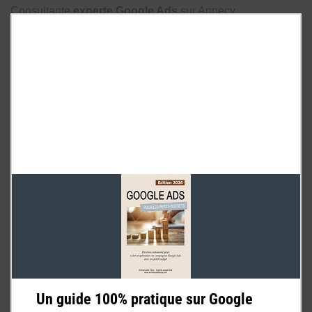
Consultante
experte Google Ads
sur Annecy,
certifiée Google Ads Réseau de recherche,
Display et Shopping, je crée et j’optimise vos campagnes
publicitaires. Appelez-moi ou contactez-moi par mail pour
toute question.
Appelez-moi au 06 52 48 96 74
OU
Envoyez-moi un mail
Un guide 100% pratique sur Google