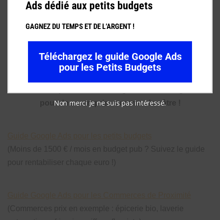
Ads dédié aux petits budgets
NOUVEAU
GAGNEZ DU TEMPS ET DE L’ARGENT !
Guides Google Ads
PDF
100% pratique
Téléchargez le guide Google Ads
pour les Petits Budgets
Gagnez du temps et de l'argent en bénéficiant de mes
années d'expérience dans la gestion de Google Ads
Non merci je ne suis pas intéressé.
pour des entreprises comme la vôtre !
Guide Google Ads pour les petits budgets
(Moins de 1500 € / mois en budget pub ? Suivez le guide
pour rentabiliser chaque euro !)
Guide Google Ads pour les Commerces de Proximité
(Commerces prix en exemple : épicerie bio, laverie