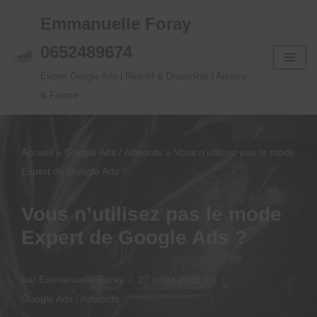
Emmanuelle Foray
Aller
0652489674
au
Expert Google Ads | Réactif & Disponible | Annecy
contenu
& France
Accueil
»
Google Ads / Adwords
»
Vous n’utilisez pas le mode
Expert de Google Ads ?
Vous n’utilisez pas le mode
Expert de Google Ads ?
par
Emmanuelle Foray
27 juillet 2023
Google Ads / Adwords