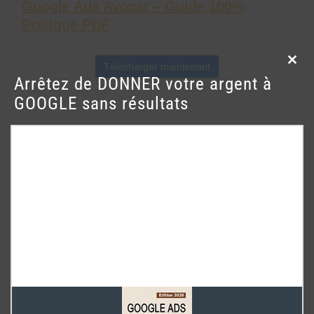
Google Ads Avocat – Guide 100%
Pratique PDF
Télécharger maintenant
Clos
Arrêtez de DONNER votre argent à
this
GOOGLE sans résultats
mod