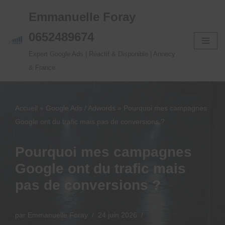
Emmanuelle Foray
Aller
0652489674
au
Expert Google Ads | Réactif & Disponible | Annecy
contenu
& France
Accueil
»
Google Ads / Adwords
»
Pourquoi mes campagnes
Google ont du trafic mais pas de conversions ?
Pourquoi mes campagnes
Google ont du trafic mais
pas de conversions ?
par
Emmanuelle Foray
24 juin 2026