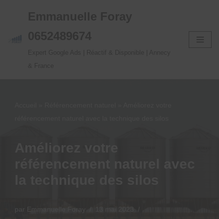
Emmanuelle Foray
Aller
0652489674
au
Expert Google Ads | Réactif & Disponible | Annecy
contenu
& France
Accueil
»
Référencement naturel
»
Améliorez votre
référencement naturel avec la technique des silos
Améliorez votre
référencement naturel avec
la technique des silos
par
Emmanuelle Foray
13 mai 2023