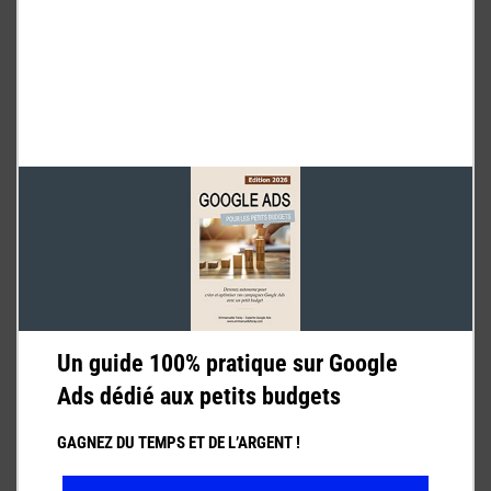
Sous-page 2 : Les projets urbains qui vont transformer
Annecy
Sous-page 3 : Impact du tourisme sur le marché
immobilier annécien
Sous-page 4 : Les dispositifs de défiscalisation
immobilière applicables à Annecy
Sous-page 5 : Annecy vs autres villes de Haute-Savoie :
comparatif immobilier
Un guide 100% pratique sur Google
Ads dédié aux petits budgets
GAGNEZ DU TEMPS ET DE L’ARGENT !